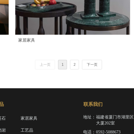
家居家具
上一页
1
2
下一页
品
联系我们
地址：
福建省厦门市湖里区
英石
家居家具
大厦202室
岗岩
工艺品
电话：
0592-5088673